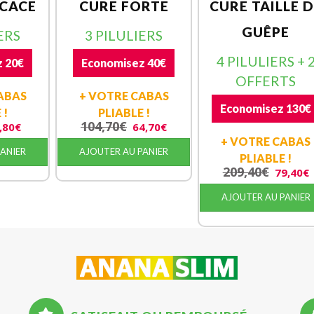
ICACE
CURE FORTE
CURE TAILLE 
GUÊPE
ERS
3 PILULIERS
4 PILULIERS + 
 20€
Economisez 40€
OFFERTS
ABAS
+ VOTRE CABAS
Economisez 130€
 !
PLIABLE !
104,70
€
,80
€
64,70
€
+ VOTRE CABAS
PANIER
AJOUTER AU PANIER
PLIABLE !
209,40
€
79,40
€
AJOUTER AU PANIER