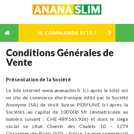
ANANASLIM
JE COMMANDE VITE !
Conditions Générales de
Vente
Présentation de la Société
Le Site Internet www.ananaslim.fr (ci-après le Site) est
un site de commerce électronique édité par la Société
Anonyme (SA) de droit Suisse PERFLINE (ci-après la
Société), au capital de 100’000 Sfr (immatriculée au
numéro suivant :
CHE-489.565.926
) et dont le siège
social se situe Chemin des Chalets 10 – 1279
Chavannes-de-Bogis (VD) – Suisse. Le nom commercial